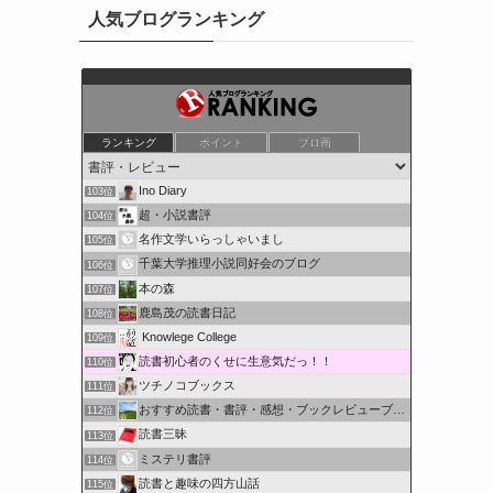
人気ブログランキング
ランキング
ポイント
ブロ画
Ino Diary
103位
超・小説書評
104位
名作文学いらっしゃいまし
105位
千葉大学推理小説同好会のブログ
106位
本の森
107位
鹿島茂の読書日記
108位
Knowlege College
109位
読書初心者のくせに生意気だっ！！
110位
ツチノコブックス
111位
おすすめ読書・書評・感想・ブックレビューブログ
112位
読書三昧
113位
ミステリ書評
114位
読書と趣味の四方山話
115位