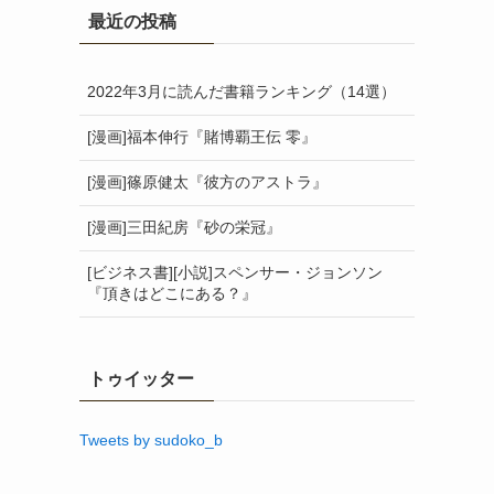
最近の投稿
2022年3月に読んだ書籍ランキング（14選）
[漫画]福本伸行『賭博覇王伝 零』
[漫画]篠原健太『彼方のアストラ』
[漫画]三田紀房『砂の栄冠』
[ビジネス書][小説]スペンサー・ジョンソン
『頂きはどこにある？』
トゥイッター
Tweets by sudoko_b