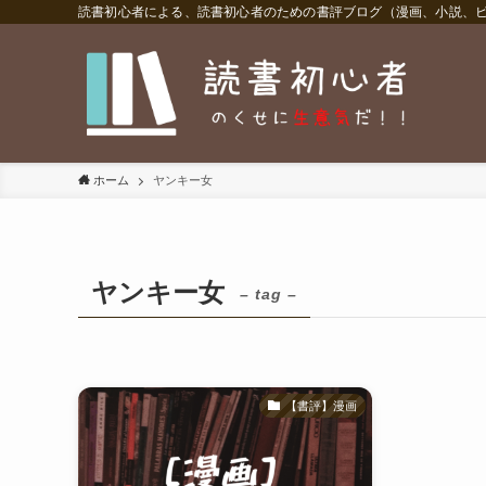
読書初心者による、読書初心者のための書評ブログ（漫画、小説、
ホーム
ヤンキー女
ヤンキー女
– tag –
【書評】漫画