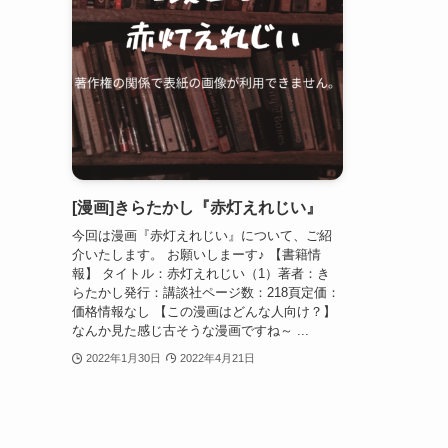
[漫画]きらたかし『赤灯えれじい』
今回は漫画『赤灯えれじい』について、ご紹
介いたします。 お願いしまーす♪ 【書籍情
報】 タイトル：赤灯えれじい（1）著者：き
らたかし発行：講談社ページ数：218頁定価：
価格情報なし 【この漫画はどんな人向け？】
なんか見た感じ古そうな漫画ですね～ ...
2022年1月30日
2022年4月21日