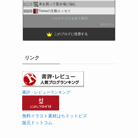
本を買って置き場に悩む
116位
Tomoの文藝エッセイ
117位
このカテゴリを全て表示
参加する
このブログに投票する
リンク
書評・レビューランキング
無料イラスト素材はちドットビズ
版元ドットコム