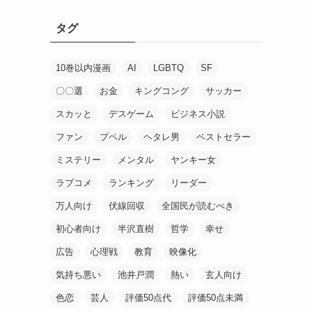
タグ
10巻以内漫画
AI
LGBTQ
SF
〇〇選
お金
キングコング
サッカー
スカッと
デスゲーム
ビジネス小説
ファン
プペル
ヘタレ男
ベストセラー
ミステリー
メンタル
ヤンキー女
ラブコメ
ランキング
リーダー
万人向け
伏線回収
全国民が読むべき
初心者向け
半沢直樹
哲学
幸せ
広告
心理戦
教育
映像化
気持ち悪い
池井戸潤
熱い
玄人向け
色恋
芸人
評価50点代
評価50点未満